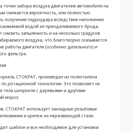
а точки забора воздуха двигателем автомобиля на
ым снижается вероятность, или полностью
ь получения гидроудара вследствие наполнения
есжимаемой водой из приодалеваемого брода.
т снизить запыленноть и на несколько градусов
абираемого воздуха, что благотворно сказывается
е работы двигателя (особенно дизельного) и
ого фильтра.
вая
оркель СТОКРАТ, произведен из полиэтилена
 по ротационной технологии. Это позволяет не
я тела шноркеля с деревьями и другими
й мороз.
ов, СТОКРАТ использует закладные резьбовые
е аллюминия и крепеж из нержавеющей стали.
одит шаблон и все необходимое для установки