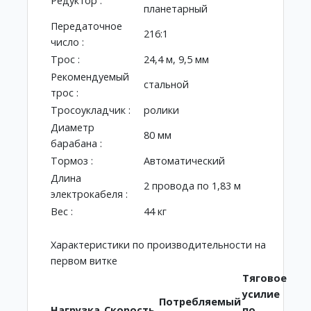
Редуктор :
планетарный
Передаточное
216:1
число :
Трос :
24,4 м, 9,5 мм
Рекомендуемый
стальной
трос :
Тросоукладчик :
ролики
Диаметр
80 мм
барабана :
Тормоз :
Автоматический
Длина
2 провода по 1,83 м
электрокабеля :
Вес :
44 кг
Характеристики по производительности на
первом витке
Тяговое
усилие
Потребляемый
Нагрузка,
Скорость,
по