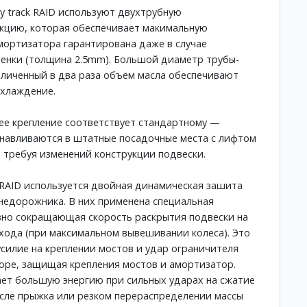
y track RAID используют двухтрубную
кцию, которая обеспечивает макимальную
ортизатора гарантирована даже в случае
енки (толщина 2.5mm). Большой диаметр трубы-
еличенный в два раза объем масла обеспечивают
охлаждение.
ее крепление соответствует стандартному —
навливаются в штатные посадочные места с лифтом
е требуя изменений конструкции подвески.
RAID используется двойная динамическая зашита
недорожника. В них применена специальная
авно сокращающая скорость раскрытия подвески на
хода (при максимальном вывешивании колеса). Это
силие на креплении мостов и удар ограничителя
оре, защищая крепления мостов и амортизатор.
ет большую энергию при сильных ударах на сжатие
осле прыжка или резком перераспределении массы