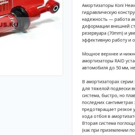
Амортизаторы Koni Heav
гидравлическую констру
надежность — работа ам
деформации внешней ст
резервуара (70mm) и ув
эффективную работу и 
Мощное верхнее и нижн
амортизаторы RAID уста
автомобиля до 50 мм, н
В амортизаторах серии 
для тяжелой подвески в
система, быстро, но пл
последних сантиметрах 
предотвращает резкое у
хода отбоя в амортизат
Вторая система поглоща
(как при приземлении п