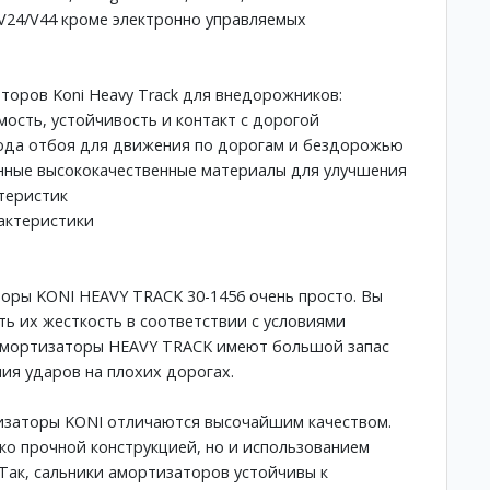
 V24/V44 кроме электронно управляемых
оров Koni Heavy Track для внедорожников:
мость, устойчивость и контакт с дорогой
хода отбоя для движения по дорогам и бездорожью
нные высококачественные материалы для улучшения
теристик
актеристики
оры KONI HEAVY TRACK 30-1456 очень просто. Вы
ть их жесткость в соответствии с условиями
 амортизаторы HEAVY TRACK имеют большой запас
ия ударов на плохих дорогах.
тизаторы KONI отличаются высочайшим качеством.
ько прочной конструкцией, но и использованием
Так, сальники амортизаторов устойчивы к