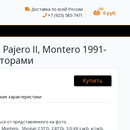
(0)
Доставка по всей России
0 руб.
+7 (925) 585-7471
Pajero II, Montero 1991-
аторами
Купить
кие характеристики
ся от представленного на фото.
ontero, Shogun 2.5TD, 2.8TDi, 3.0-V6 s.w.b. и l.w.b.