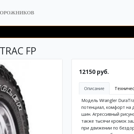
ДОРОЖНИКОВ
TRAC FP
12150 руб.
Описание
Техничес
Модель Wrangler DuraTr
потенциал, комфорт на 
шин. Агрессивный рисуно
также тысячи кромок з
при движении по бездо