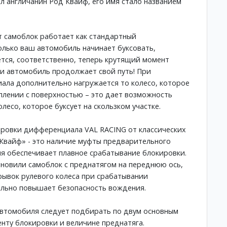
л англичанин Род Квайф, его имя стало названием
т самоблок работает как стандартный
олько ваш автомобиль начинает буксовать,
ся, соответственно, теперь крутящий момент
 и автомобиль продолжает свой путь! При
ла дополнительно нагружается то колесо, которое
плении с поверхностью – это дает возможность
олесо, которое буксует на скользком участке.
ровки дифференциала VAL RACING от классических
Квайф» - это наличие муфты предварительного
ция обеспечивает плавное срабатывание блокировки.
тановили самоблок с преднатягом на переднюю ось,
рывок рулевого колеса при срабатывании
ельно повышает безопасность вождения.
автомобиля следует подбирать по двум основным
нту блокировки и величине преднатяга.