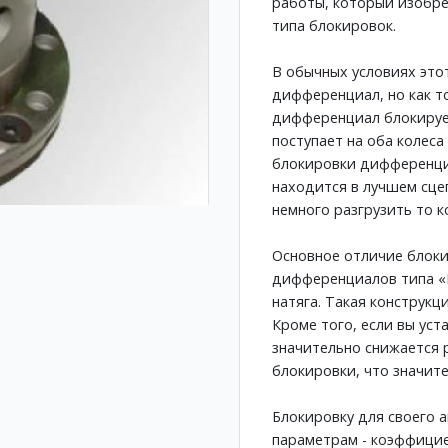
работы, который изобре
типа блокировок.
В обычных условиях это
дифференциал, но как т
дифференциал блокирует
поступает на оба колеса
блокировки дифференциа
находится в лучшем сце
немного разгрузить то к
Основное отличие блоки
дифференциалов типа «
натяга. Такая конструк
Кроме того, если вы ус
значительно снижается 
блокировки, что значит
Блокировку для своего 
параметрам - коэффицие