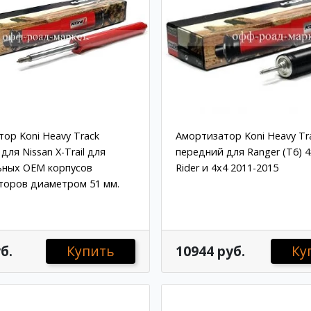
ор Koni Heavy Track
Амортизатор Koni Heavy Tr
для Nissan X-Trail для
передний для Ranger (T6) 4
ьных OEM корпусов
Rider и 4x4 2011-2015
торов диаметром 51 мм.
б.
Купить
10944 руб.
Ку