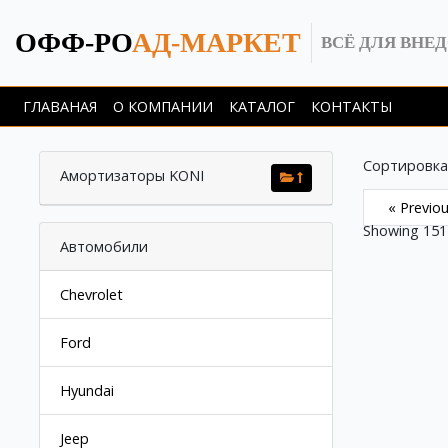
ОФФ-РО
АД-МАРКЕТ
ВСЁ ДЛЯ ВНЕ
ГЛАВАНАЯ
О КОМПАНИИ
КАТАЛОГ
КОНТАКТЫ
Сортировка
Амортизаторы KONI
« Previo
Showing
151
Автомобили
Chevrolet
Ford
Hyundai
Jeep