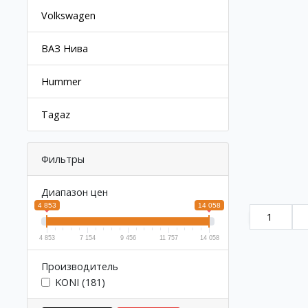
Volkswagen
ВАЗ Нива
Hummer
Tagaz
Фильтры
Диапазон цен
4 853
14 058
1
4 853
7 154
9 456
11 757
14 058
Производитель
KONI (181)