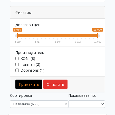
Фильтры
Диапазон цен
5 089
11 600
5 089
6 717
8 345
9 972
11 600
Производитель
KONI (8)
Ironman (2)
Dobinsons (1)
Применить
Очистить
Сортировка:
Показывать по: