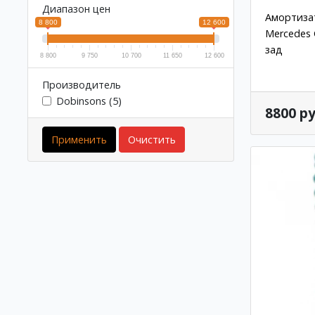
Диапазон цен
Амортиза
8 800
12 600
Mercedes
зад
8 800
9 750
10 700
11 650
12 600
Производитель
Dobinsons (5)
8800 ру
Применить
Очистить