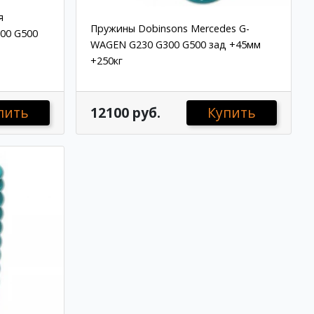
я
Пружины Dobinsons Mercedes G-
00 G500
WAGEN G230 G300 G500 зад +45мм
+250кг
пить
12100 руб.
Купить