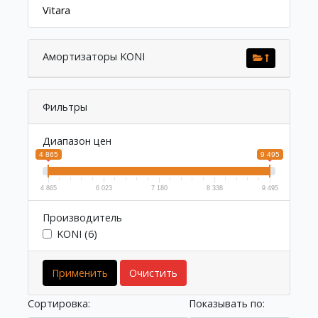
Vitara
Амортизаторы KONI
Фильтры
Диапазон цен
4 865
9 495
4 865
6 023
7 180
8 338
9 495
Производитель
KONI (6)
Применить
Очистить
Сортировка:
Показывать по: