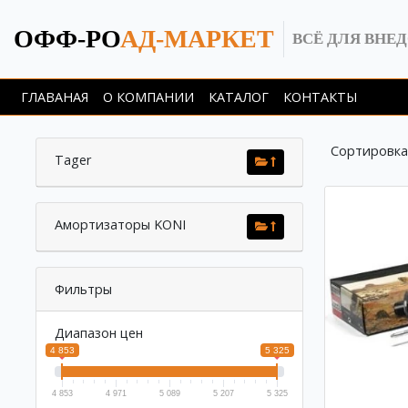
ОФФ-РО
АД-МАРКЕТ
ВСЁ ДЛЯ ВНЕ
ГЛАВАНАЯ
О КОМПАНИИ
КАТАЛОГ
КОНТАКТЫ
Сортировка
Tager
Амортизаторы KONI
Фильтры
Диапазон цен
4 853
5 325
4 853
4 971
5 089
5 207
5 325