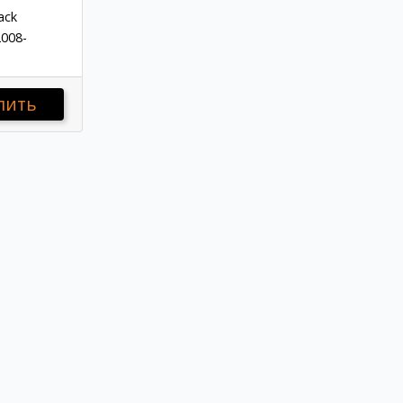
ack
008-
пить